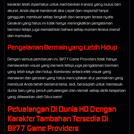
karakter telah diperhalus untuk memberikan transisi yang mulus dan
akurat. Anda dapat menikmati aksi cepat dan responsif tanpa
gangguan, membuat setiap langkah dan serangan terasa nyata.
Gerakan yang halus ini tidak hanya meningkatkan pengalaman
bermain tetapi juga memastikan bahwa setiap momen terasa imersif
dan memukau.
Pengalaman Bermain yang Lebih Hidup
Dengan semua pembaruan ini, Bit77 Game Providers tidak hanya
menawarkan visual yang menarik tetapi juga pengalaman bermain
yang lebih kaya dan hidup. Kombinasi antara efek visual yang
menawan dan gerakan yang halus menciptakan alur permainan yang
membuat Anda betah berlama-lama. Jadi, bersiaplah untuk memasuki
dunia baru yang penuh petualangan dan nikmati setiap detik keajaiban
yang ditawarkan oleh Situs kami!
Petualangan Di Dunia HD Dengan
Karakter Tambahan Tersedia Di
Bit77 Game Providers