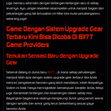
juga memacu adrenalin dengan tantangan-tantangan seru di setiap
levelnya. Ayo, jangan lewatkan kesempatan untuk menjadi bagian dari
petualangan yang tak terlupakan ini! Mari kita mulai petualanganmu
sekarang juga!
Game Dengan Sistem Upgrade Gear
Terbaru Kini Bisa Dicoba Di Bit77
Game Providers
Temukan Sensasi Baru dengan Upgrade
Gear
Selamat datang di dunia baru
Bit77
, di mana setiap petualangan
menjadi lebih epik dengan sistem upgrade gear terbaru! Jika Anda
mencari pengalaman bermain yang lebih mendalam, inilah tempatnya.
Sistem ini tidak hanya meningkatkan kemampuan karakter Anda, tetapi
juga menambah tantangan dan kesenangan dalam setiap misi.
Bayangkan bagaimana rasanya mengarungi dunia yang penuh warna
dengan senjata dan armor yang terus berkembang sesuai gaya
bermain Anda.