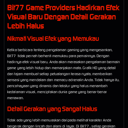
Bit77 Game Providers Hadirkan Efek
Visual Baru Dengan Detail Gerakan
Lebih Halus
Nikmati Visual Efek yang Memukau
Ketika berbicara tentang pengalaman gaming yang mengesankan,
Bit77 tidak pernah berhenti memukau para pemainnya. Dengan
hadirnya efek visual baru, Anda akan merasakan pengalaman bermain
game yang lebih hidup dan memanjakan mata. Grafik HD yang detail
dan tajam membuat setiap petualangan terasa nyata, memberikan
sensasi yang mendalam dan memacu adrenalin Anda. Tidak hanya itu,
pencahayaan yang dinamis dan tekstur yang halus menambah
kedalaman visual, menciptakan dunia game yang benar-benar
menawan.
Detail Gerakan yang Sangat Halus
Tidak ada yang lebih memuaskan daripada melihat karakter Anda
bergerak dengan lincah dan alami di layar. Di Bit77 , setiap gerakan