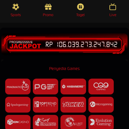
LiveChat
Sports
Promo
Togel
Live
Unduh APK
Penyedia Games