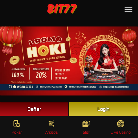
Beranda
Poker
Arcade
Slot
Live Casino
Sports
Promo
Togel
Live
Daftar
Login
Whatsapp
Poker
Arcade
Slot
Live Casino
Telegram