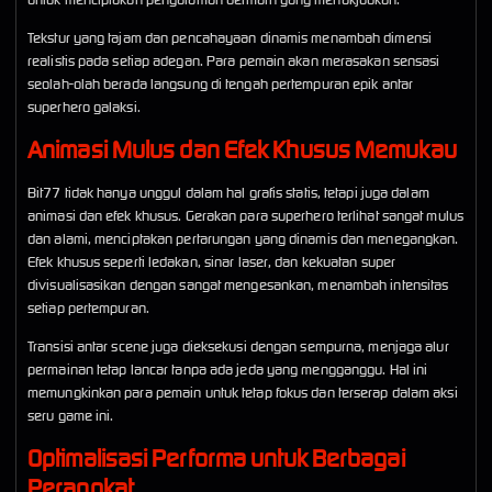
Tekstur yang tajam dan pencahayaan dinamis menambah dimensi
realistis pada setiap adegan. Para pemain akan merasakan sensasi
seolah-olah berada langsung di tengah pertempuran epik antar
superhero galaksi.
Animasi Mulus dan Efek Khusus Memukau
Bit77 tidak hanya unggul dalam hal grafis statis, tetapi juga dalam
animasi dan efek khusus. Gerakan para superhero terlihat sangat mulus
dan alami, menciptakan pertarungan yang dinamis dan menegangkan.
Efek khusus seperti ledakan, sinar laser, dan kekuatan super
divisualisasikan dengan sangat mengesankan, menambah intensitas
setiap pertempuran.
Transisi antar scene juga dieksekusi dengan sempurna, menjaga alur
permainan tetap lancar tanpa ada jeda yang mengganggu. Hal ini
memungkinkan para pemain untuk tetap fokus dan terserap dalam aksi
seru game ini.
Optimalisasi Performa untuk Berbagai
Perangkat