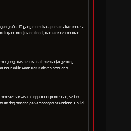
gan grafik HD yang memukau, pemain akan merasa
ngit yang menjulang tinggi, dan efek kehancuran
kota yang luas sesuka hati, memanjat gedung
nuhnya milik Anda untuk dieksplorasi dan
 monster raksasa hingga robot pemusnah, setiap
da seiring dengan perkembangan permainan. Hal ini