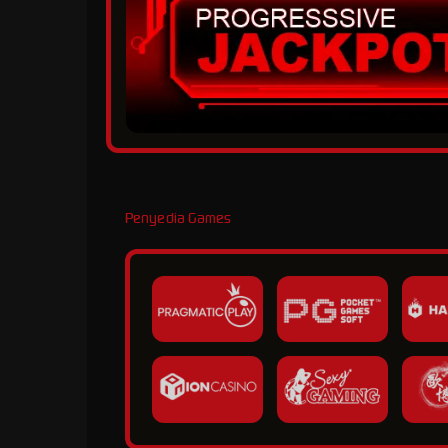
Penyedia Games